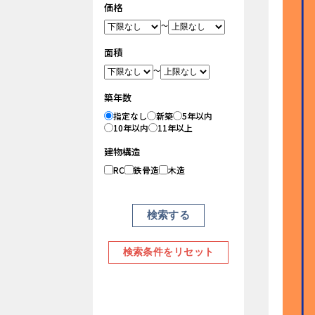
価格
～
面積
～
築年数
指定なし
新築
5年以内
10年以内
11年以上
建物構造
RC
鉄骨造
木造