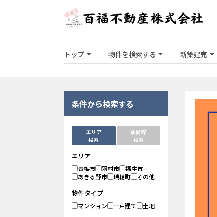
トップ
物件を検索する
新築建売
条件から検索する
エリア
駅路線
検索
検索
エリア
青梅市
羽村市
福生市
あきる野市
瑞穂町
その他
物件タイプ
マンション
一戸建て
土地