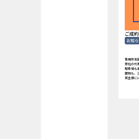
ご成約
お知ら
青梅市友
弊社の代
駐車場も
建物も、
買主様に