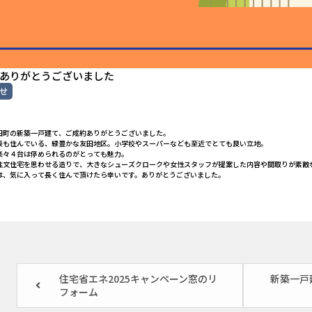
ありがとうございました
せ
田町の新築一戸建て、ご成約ありがとうございました。
表も住んでいる、緑豊かな友田地区。小学校やスーパーなども至近でとても良い立地。
楽々４台は停められるのがとっても魅力。
注文住宅を思わせる造りで、大きなシューズクロークや女性スタッフが提案した内容や間取りが素敵
は、気に入って長く住んで頂けたら幸いです。ありがとうございました。
住宅省エネ2025キャンペーン窓のリ
新築一戸
フォーム